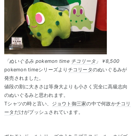
「ぬいぐるみ pokemon time
チコリータ
」￥8,500
pokemon timeシリーズより
チコリータ
のぬいぐるみが
発売されました。
値段の割に大きさは等身大よりも小さく完全に高級志向
のぬいぐるみと思われます。
Tシャツの時と言い、
ジョウト御三家
の中で何故か
チコリ
ータ
だけがプッシュされています。